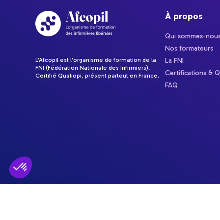
À propos
Qui sommes-nous
Nos formateurs
L'Afcopil est l'organisme de formation de la
La FNI
FNI (Fédération Nationale des Infirmiers).
Certifications & Q
Certifié Qualiopi, présent partout en France.
FAQ
Plateforme de Gestion du Consentement : Personnalisez vos Optio
Axeptio consent
Notre plateforme vous permet d'adapter et de gérer vos paramètres 
© Afcopil 2026