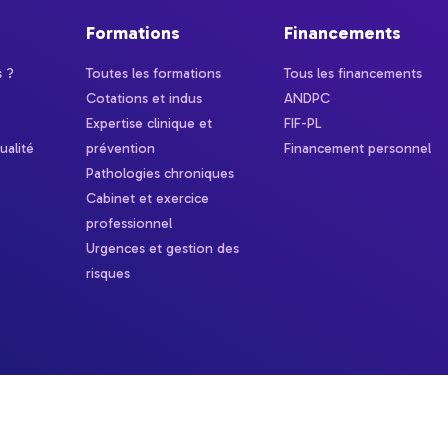
Formations
Financements
 ?
Toutes les formations
Tous les financements
Cotations et indus
ANDPC
Expertise clinique et
FIF-PL
ualité
prévention
Financement personnel
Pathologies chroniques
Cabinet et exercice
professionnel
Urgences et gestion des
risques
ns
de confidentialité, en garantissant la conformité avec les réglementat
Mentions légales
CGV
Règlement intérieur
Cha