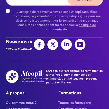
J'accepte de recevoir la newsletter d'Afcopil (actualités
formations, réglementation, conseils pratiques). Je peux me
désinscrire à tout moment via le lien présent dans chaque
email. Mes données sont traitées selon la
politique de
confidentialité
.
Nous suivre
sur les réseaux
L'Afcopil est l'organisme de formation de
la FNI (Fédération Nationale des
Infirmiers). Certifié Qualiopi, présent
partout en France.
À propos
Formations
Qui sommes-nous ?
Toutes les formations
Nos formateurs
Cotations et indus