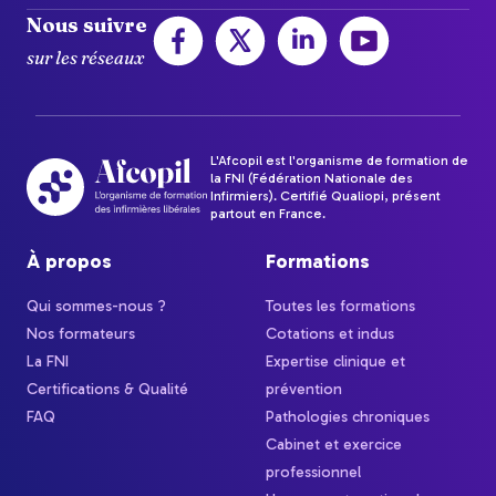
Nous suivre
sur les réseaux
L'Afcopil est l'organisme de formation de
la FNI (Fédération Nationale des
Infirmiers). Certifié Qualiopi, présent
partout en France.
À propos
Formations
Qui sommes-nous ?
Toutes les formations
Nos formateurs
Cotations et indus
La FNI
Expertise clinique et
Certifications & Qualité
prévention
FAQ
Pathologies chroniques
Cabinet et exercice
professionnel