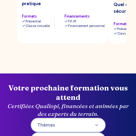
pratique
Quel contr
sécuriser
Formats
Financements
Présentiel
Fif-Pl
Formats
Classe virtuelle
Financement personnel
Présentiel
Classe virtu
Votre prochaine formation vous
attend
Certifiées Qualiopi, financées et animées par
des experts du terrain.
Thèmes