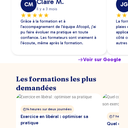
Claire M.
CM
JG
Il y a 3 mois
★
★
★
★
★
★
★
Grâce à la formation et à
La for
l'accompagnement de l'équipe Afcopil, j'ai
plaies
pu faire évoluer ma pratique en toute
applica
confiance. Les formateurs sont vraiment à
côté c
l'écoute, même après la formation.
autres 
Voir sur Google
Les formations les plus
demandées
14 heures sur deux journées
Exercice en libéral : optimiser sa
7 heures 
pratique
Quel contr