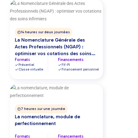
14 heures sur deux journées
La Nomenclature Générale des
Actes Professionnels (NGAP) :
optimiser vos cotations des soins
infirmiers
Formats
Financements
Présentiel
Fif-Pl
Classe virtuelle
Financement personnel
7 heures sur une journée
La nomenclature, module de
perfectionnement
Formats
Financements