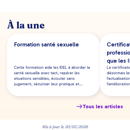
format PDF après avoir complété le questionnaire
de satisfaction. Si dans un délai de 15 jours vous n'y
avez pas accès, nous vous invitons à nous contacter
via notre
formulaire de contact
.
À la une
Formation santé sexuelle
Certific
professi
que les 
Cette formation aide les IDEL à aborder la
La certifica
santé sexuelle avec tact, repérer les
désormais les
situations sensibles, écouter sans
l’actualisat
jugement, sécuriser leur pratique et
l’amélioratio
orienter les patients vers les
formation co
professionnels adaptés.
les infirmier
conformité.
Tous les articles
Mis à jour le
20/05/2026