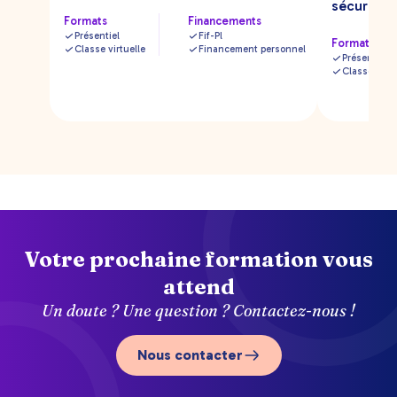
sécuriser
Formats
Financements
Présentiel
Fif-Pl
Formats
Classe virtuelle
Financement personnel
Présentiel
Classe virtu
Votre prochaine formation vous
attend
Un doute ? Une question ? Contactez-nous !
Nous contacter