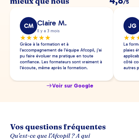
4,8
mieux que nous
/5
Claire M.
CM
JG
Il y a 3 mois
★
★
★
★
★
★
★
Grâce à la formation et à
La form
l'accompagnement de l'équipe Afcopil, j'ai
plaies é
pu faire évoluer ma pratique en toute
applicab
confiance. Les formateurs sont vraiment à
côté co
l'écoute, même après la formation.
autres p
Voir sur Google
Vos questions fréquentes
Qu'est-ce que l'Afcopil ? A qui