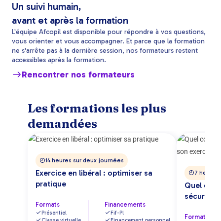
Un suivi humain,
avant et après la formation
L'équipe Afcopil est disponible pour répondre à vos questions,
vous orienter et vous accompagner. Et parce que la formation
ne s'arrête pas à la dernière session, nos formateurs restent
accessibles après la formation.
Rencontrer nos formateurs
Les formations les plus
demandées
14 heures sur deux journées
Exercice en libéral : optimiser sa
7 heures 
pratique
Quel contr
sécuriser
Formats
Financements
Présentiel
Fif-Pl
Formats
Classe virtuelle
Financement personnel