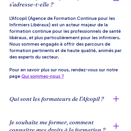
s'adresse-t-elle ?
L'Afcopil (Agence de Formation Continue pour les
Infirmiers Libéraux) est un acteur majeur de la
formation continue pour les professionnels de santé
libéraux, et plus particulièrement pour les infirmiers.
Nous sommes engagés à offrir des parcours de
formation pertinents et de haute qualité, animés par
des experts du secteur.
Pour en savoir plus sur nous, rendez-vous sur notre
page
Qui sommes-nous ?
Qui sont les formateurs de l'Afcopil ?
Les formateurs de l'Afcopil sont des professionnels
expérimentés disposant d'une parfaite connaissance
Je souhaite me former, comment
de l'exercice infirmier libéral (infirmiers libéraux et
connaître mes droits à la formation ?