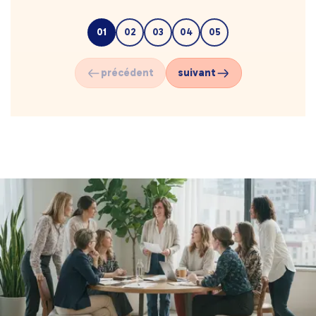
01
02
03
04
05
précédent
suivant