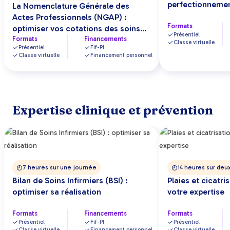
perfectionneme
La Nomenclature Générale des
Actes Professionnels (NGAP) :
Formats
optimiser vos cotations des soins
Présentiel
infirmiers
Formats
Financements
Classe virtuelle
Présentiel
Fif-Pl
Classe virtuelle
Financement personnel
Expertise clinique et prévention
7 heures sur une journée
14 heures sur deu
Bilan de Soins Infirmiers (BSI) :
Plaies et cicatri
optimiser sa réalisation
votre expertise
Formats
Financements
Formats
Présentiel
Fif-Pl
Présentiel
Classe virtuelle
Financement personnel
Classe virtuelle