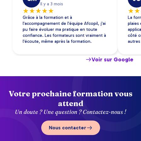
Il y a 3 mois
★
★
★
★
★
★
★
Grâce à la formation et à
La for
l'accompagnement de l'équipe Afcopil, j'ai
plaies
pu faire évoluer ma pratique en toute
applica
confiance. Les formateurs sont vraiment à
côté c
l'écoute, même après la formation.
autres 
Voir sur Google
Votre prochaine formation vous
attend
Un doute ? Une question ? Contactez-nous !
Nous contacter