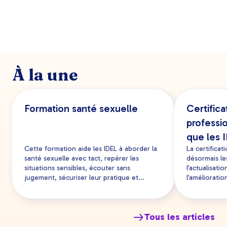
(rubrique Mes formations / Formations passées)
page dédiée sur les financements
quelques jours ouvrables après la fin de votre
formation. Vous pourrez alors la télécharger au
format PDF après avoir complété le questionnaire
de satisfaction. Si dans un délai de 15 jours vous n'y
avez pas accès, nous vous invitons à nous contacter
via notre
formulaire de contact
.
À la une
Formation santé sexuelle
Certific
professi
que les 
Cette formation aide les IDEL à aborder la
La certifica
santé sexuelle avec tact, repérer les
désormais les
situations sensibles, écouter sans
l’actualisat
jugement, sécuriser leur pratique et
l’amélioratio
orienter les patients vers les
formation co
professionnels adaptés.
les infirmier
conformité.
Tous les articles