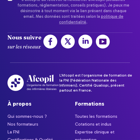
formations, réglementation, conseils pratiques). Je peux me
désinscrire à tout moment via le lien présent dans chaque
email. Mes données sont traitées selon la
politique de
confidentialité
.
Nous suivre
sur les réseaux
L'Afcopil est l'organisme de formation de
la FNI (Fédération Nationale des
Infirmiers). Certifié Qualiopi, présent
partout en France.
À propos
Formations
Qui sommes-nous ?
Toutes les formations
Nos formateurs
Cotations et indus
La FNI
Expertise clinique et
Certifications & Qualité
prévention