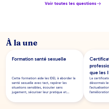
disponible sur votre espace personnel en ligne
Voir toutes les questions
Pour comprendre en détail, rendez-vous sur notre
(rubrique Mes formations / Formations passées)
page dédiée sur les financements
quelques jours ouvrables après la fin de votre
formation. Vous pourrez alors la télécharger au
format PDF après avoir complété le questionnaire
de satisfaction. Si dans un délai de 15 jours vous n'y
avez pas accès, nous vous invitons à nous contacter
via notre
formulaire de contact
.
À la une
Formation santé sexuelle
Certific
professi
que les 
Cette formation aide les IDEL à aborder la
La certifica
santé sexuelle avec tact, repérer les
désormais les
situations sensibles, écouter sans
l’actualisat
jugement, sécuriser leur pratique et
l’amélioratio
orienter les patients vers les
formation co
professionnels adaptés.
les infirmier
conformité.