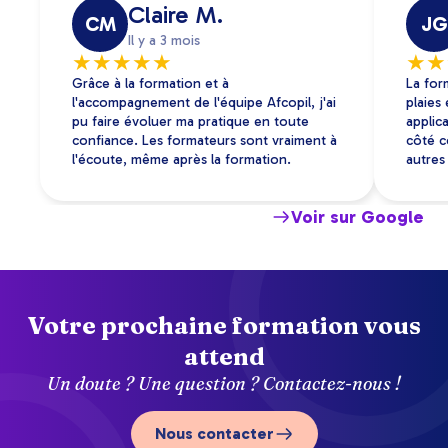
Claire M.
CM
JG
Il y a 3 mois
★
★
★
★
★
★
★
Grâce à la formation et à
La for
l'accompagnement de l'équipe Afcopil, j'ai
plaies
pu faire évoluer ma pratique en toute
applica
confiance. Les formateurs sont vraiment à
côté c
l'écoute, même après la formation.
autres 
Voir sur Google
Votre prochaine formation vous
attend
Un doute ? Une question ? Contactez-nous !
Nous contacter