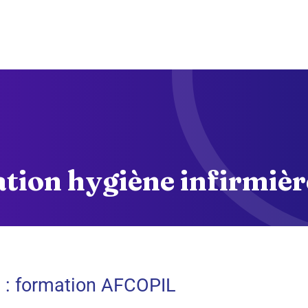
Nos formations
Financement
À propos
Actualités
Con
tion hygiène infirmiè
s : formation AFCOPIL