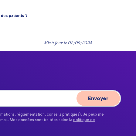
 des patients ?
Mis à jour le
02/09/2024
ormations, réglementation, conseils pratiques). Je peux me
email. Mes données sont traitées selon la
politique de