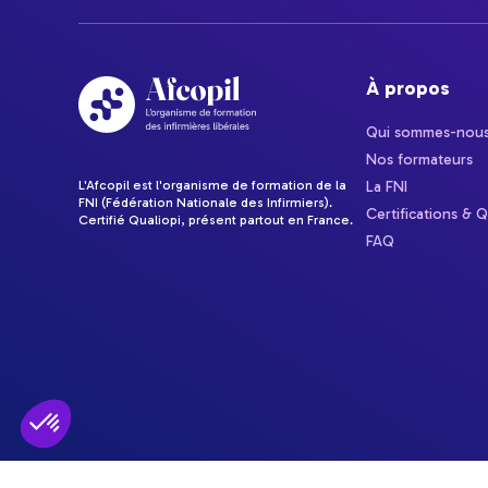
À propos
Qui sommes-nous
Nos formateurs
L'Afcopil est l'organisme de formation de la
La FNI
FNI (Fédération Nationale des Infirmiers).
Certifications & Q
Certifié Qualiopi, présent partout en France.
FAQ
Plateforme de Gestion du Consentement : Personnalisez vos Optio
Axeptio consent
Notre plateforme vous permet d'adapter et de gérer vos paramètres 