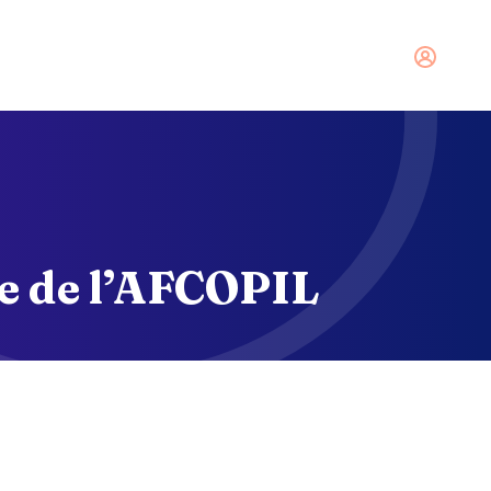
tact
Se connecter
re de l’AFCOPIL