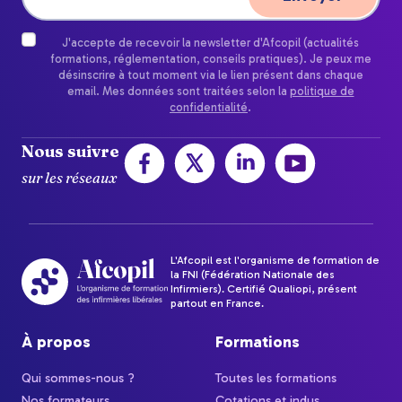
J'accepte de recevoir la newsletter d'Afcopil (actualités
formations, réglementation, conseils pratiques). Je peux me
désinscrire à tout moment via le lien présent dans chaque
email. Mes données sont traitées selon la
politique de
confidentialité
.
Nous suivre
sur les réseaux
L'Afcopil est l'organisme de formation de
la FNI (Fédération Nationale des
Infirmiers). Certifié Qualiopi, présent
partout en France.
À propos
Formations
Qui sommes-nous ?
Toutes les formations
Nos formateurs
Cotations et indus