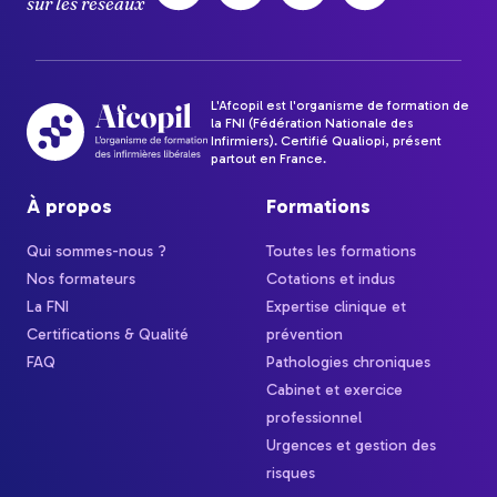
sur les réseaux
L'Afcopil est l'organisme de formation de
la FNI (Fédération Nationale des
Infirmiers). Certifié Qualiopi, présent
partout en France.
À propos
Formations
Qui sommes-nous ?
Toutes les formations
Nos formateurs
Cotations et indus
La FNI
Expertise clinique et
Certifications & Qualité
prévention
FAQ
Pathologies chroniques
Cabinet et exercice
professionnel
Urgences et gestion des
risques